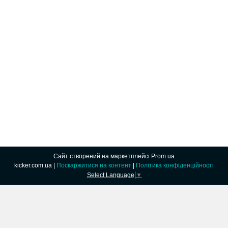
Сайт створений на маркетплейсі
Prom.ua
kicker.com.ua |
Поскаржитися на контент
|
Політика конфіденційності
Select Language
▼