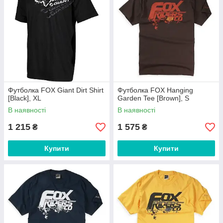
Футболка FOX Giant Dirt Shirt
Футболка FOX Hanging
[Black], XL
Garden Tee [Brown], S
В наявності
В наявності
1 215
1 575
₴
₴
Купити
Купити