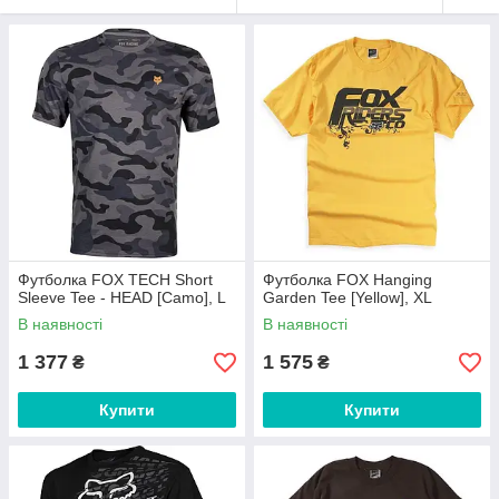
Футболка FOX TECH Short
Футболка FOX Hanging
Sleeve Tee - HEAD [Camo], L
Garden Tee [Yellow], XL
В наявності
В наявності
1 377
1 575
₴
₴
Купити
Купити