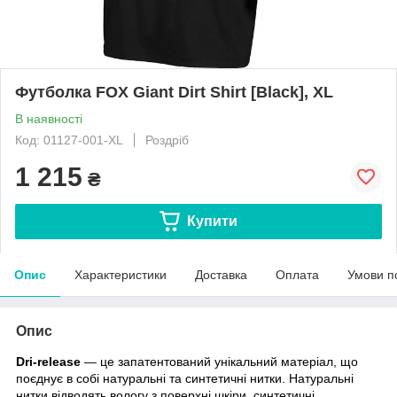
Футболка FOX Giant Dirt Shirt [Black], XL
В наявності
Код: 01127-001-XL
Роздріб
1 215
₴
Купити
Опис
Характеристики
Доставка
Оплата
Умови п
Опис
Dri-release
— це запатентований унікальний матеріал, що
поєднує в собі натуральні
та синтетичні нитки. Натуральні
нитки відводять вологу з поверхні шкіри, синтетичні