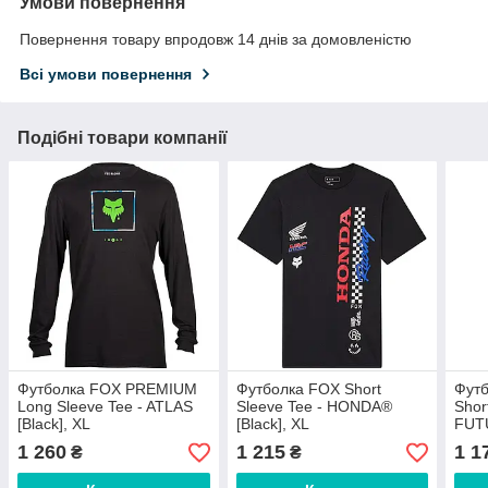
Умови повернення
Повернення товару впродовж 14 днів за домовленістю
Всі умови повернення
Подібні товари компанії
Футболка FOX PREMIUM
Футболка FOX Short
Фут
Long Sleeve Tee - ATLAS
Sleeve Tee - HONDA®
Shor
[Black], XL
[Black], XL
FUTU
1 260
1 215
1 1
₴
₴