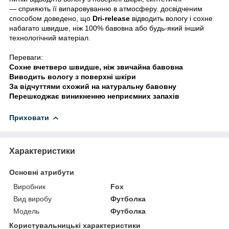
—
сприяють її випаровуванню в атмосферу. досвідченим
способом доведено, що
Dri-release
відводить вологу
і сохне
набагато швидше, ніж 100% бавовна або будь-який інший
технологічний матеріал.
Переваги:
Сохне вчетверо швидше, ніж звичайна бавовна
Виводить вологу з поверхні шкіри
За відчуттями схожий на натуральну бавовну
Перешкоджає виникненню неприємних запахів
Приховати
Характеристики
Основні атрибути
Виробник
Fox
Вид виробу
Футболка
Модель
Футболка
Користувальницькі характеристики