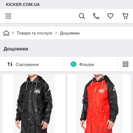
KICKER.COM.UA
Товари та послуги
Дощовики
Дощовики
Сортування
0
Фільтри