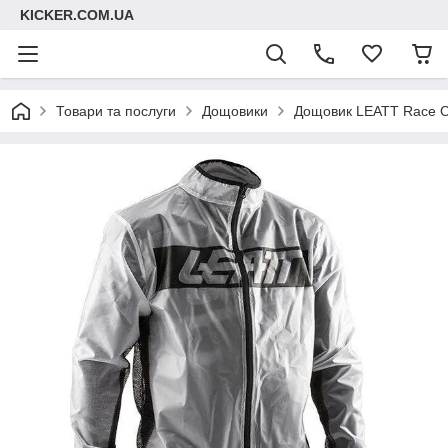
KICKER.COM.UA
Товари та послуги
Дощовики
Дощовик LEATT Race Cov