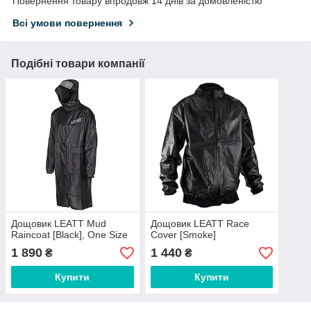
Повернення товару впродовж 14 днів за домовленістю
Всі умови повернення
Подібні товари компанії
Дощовик LEATT Mud
Дощовик LEATT Race
Raincoat [Black], One Size
Cover [Smoke]
1 890
1 440
₴
₴
Купити
Купити