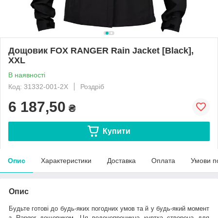
Дощовик FOX RANGER Rain Jacket [Black],
XXL
В наявності
Код: 31332-001-2X
Роздріб
6 187,50
₴
Купити
Опис
Характеристики
Доставка
Оплата
Умови п
Опис
Будьте готові до будь-яких погодних умов та й у будь-який момент
з Ranger дощовиком. Ця водонепроникна куртка створена для