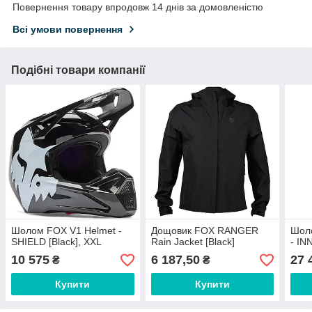
Повернення товару впродовж 14 днів за домовленістю
Всі умови повернення
Подібні товари компанії
Шолом FOX V1 Helmet -
Дощовик FOX RANGER
Шол
SHIELD [Black], XXL
Rain Jacket [Black]
- IN
10 575
6 187,50
27 
₴
₴
Купити
Купити