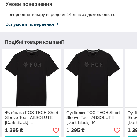
Умови повернення
Повернення товару впродовж 14 днів за домовленістю
Всі умови повернення
Подібні товари компанії
Футболка FOX TECH Short
Футболка FOX TECH Short
Футб
Sleeve Tee - ABSOLUTE
Sleeve Tee - ABSOLUTE
Slee
[Dark Black], L
[Dark Black], M
[Dar
1 395
1 395
1 3
₴
₴