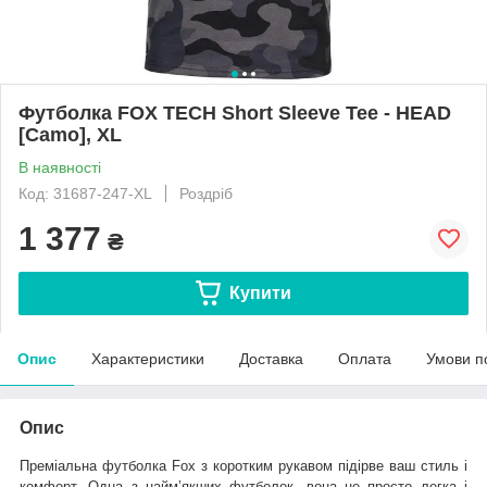
Футболка FOX TECH Short Sleeve Tee - HEAD
[Camo], XL
В наявності
Код: 31687-247-XL
Роздріб
1 377
₴
Купити
Опис
Характеристики
Доставка
Оплата
Умови п
Опис
Преміальна футболка Fox з коротким рукавом підірве ваш стиль і
комфорт. Одна з найм’якших футболок, вона не просто легка і