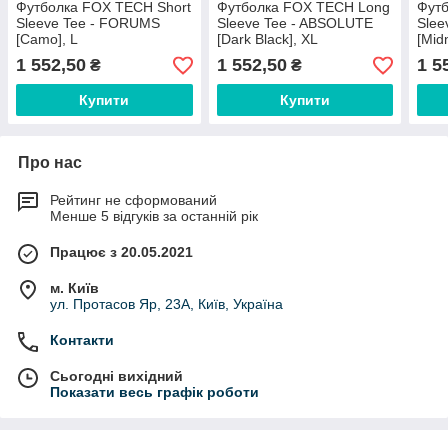
Футболка FOX TECH Short
Футболка FOX TECH Long
Фут
Sleeve Tee - FORUMS
Sleeve Tee - ABSOLUTE
Slee
[Camo], L
[Dark Black], XL
[Mid
1 552,50
1 552,50
1 5
₴
₴
Купити
Купити
Про нас
Рейтинг не сформований
Менше 5 відгуків за останній рік
Працює з 20.05.2021
м. Київ
ул. Протасов Яр, 23А, Київ, Україна
Контакти
Сьогодні вихідний
Показати весь графік роботи