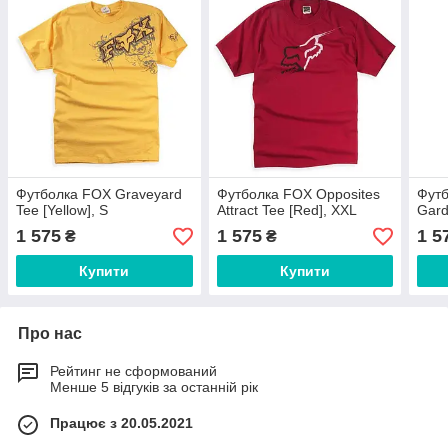
Футболка FOX Graveyard
Футболка FOX Opposites
Футб
Tee [Yellow], S
Attract Tee [Red], XXL
Gard
1 575
1 575
1 5
₴
₴
Купити
Купити
Про нас
Рейтинг не сформований
Менше 5 відгуків за останній рік
Працює з 20.05.2021