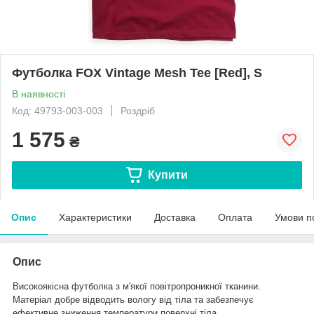
Футболка FOX Vintage Mesh Tee [Red], S
В наявності
Код: 49793-003-003
Роздріб
1 575
₴
Купити
Опис
Характеристики
Доставка
Оплата
Умови п
Опис
Високоякісна футболка з м'якої повітропроникної тканини.
Матеріал добре відводить вологу від тіла та забезпечує
ефективне зниження температури поверхні тіла.