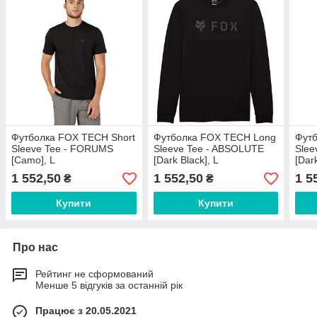
Футболка FOX TECH Short
Футболка FOX TECH Long
Фут
Sleeve Tee - FORUMS
Sleeve Tee - ABSOLUTE
Slee
[Camo], L
[Dark Black], L
[Dar
1 552,50
1 552,50
1 5
₴
₴
Купити
Купити
Про нас
Рейтинг не сформований
Менше 5 відгуків за останній рік
Працює з 20.05.2021