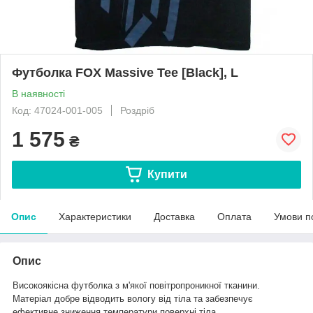
Футболка FOX Massive Tee [Black], L
В наявності
Код: 47024-001-005
Роздріб
1 575
₴
Купити
Опис
Характеристики
Доставка
Оплата
Умови п
Опис
Високоякісна футболка з м'якої повітропроникної тканини.
Матеріал добре відводить вологу від тіла та забезпечує
ефективне зниження температури поверхні тіла.