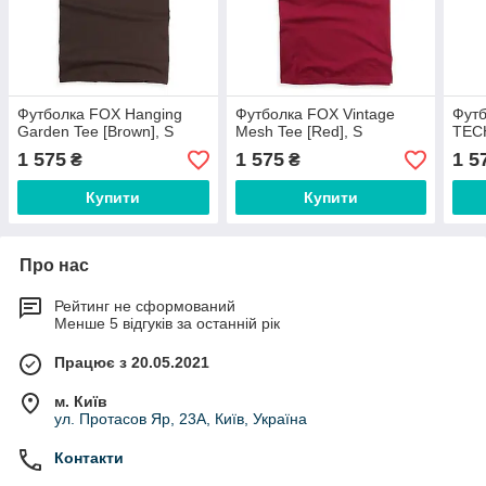
Футболка FOX Hanging
Футболка FOX Vintage
Фут
Garden Tee [Brown], S
Mesh Tee [Red], S
TECH
1 575
1 575
1 5
₴
₴
Купити
Купити
Про нас
Рейтинг не сформований
Менше 5 відгуків за останній рік
Працює з 20.05.2021
м. Київ
ул. Протасов Яр, 23А, Київ, Україна
Контакти