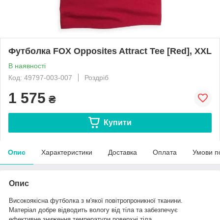
Футболка FOX Opposites Attract Tee [Red], XXL
В наявності
Код: 49797-003-007
Роздріб
1 575
₴
Купити
Опис
Характеристики
Доставка
Оплата
Умови п
Опис
Високоякісна футболка з м'якої повітропроникної тканини.
Матеріал добре відводить вологу від тіла та забезпечує
ефективне зниження температури поверхні тіла.