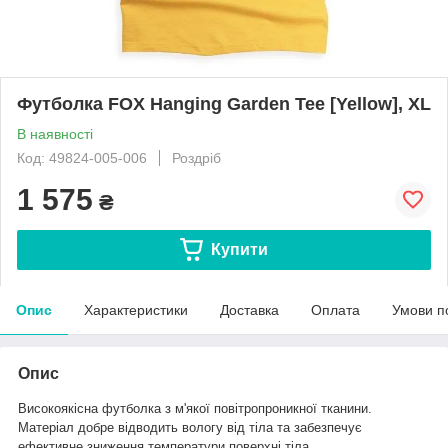
Футболка FOX Hanging Garden Tee [Yellow], XL
В наявності
Код: 49824-005-006
Роздріб
1 575
₴
Купити
Опис
Характеристики
Доставка
Оплата
Умови п
Опис
Високоякісна футболка з м'якої повітропроникної тканини.
Матеріал добре відводить вологу від тіла та забезпечує
ефективне зниження температури поверхні тіла.