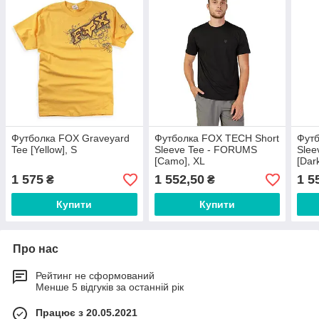
Футболка FOX Graveyard
Футболка FOX TECH Short
Фут
Tee [Yellow], S
Sleeve Tee - FORUMS
Slee
[Camo], XL
[Dar
1 575
1 552,50
1 5
₴
₴
Купити
Купити
Про нас
Рейтинг не сформований
Менше 5 відгуків за останній рік
Працює з 20.05.2021