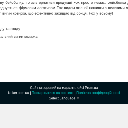
ну бейсболку, то альтернативи продукції Fox просто немає. Бейсболка 
аднується фірмовим логотипом Fox-видом якісної нашивки з великими лі
" вигин козирка, що ефективно захищає від сонця. Fox у всьому!
ду та ззаду.
альний вигин козирка.
Сайт створений на маркетплейсі
Prom.ua
kicker.com.ua |
Поскаржитися на контент
|
Політика конфіденційності
Select Language
▼