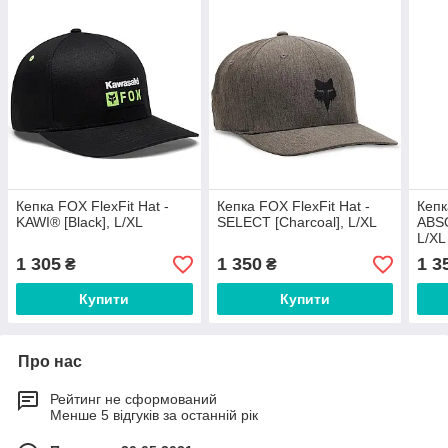
Кепка FOX FlexFit Hat -
Кепка FOX FlexFit Hat -
Кепк
KAWI® [Black], L/XL
SELECT [Charcoal], L/XL
ABSO
L/XL
1 305
1 350
1 3
₴
₴
Купити
Купити
Про нас
Рейтинг не сформований
Менше 5 відгуків за останній рік