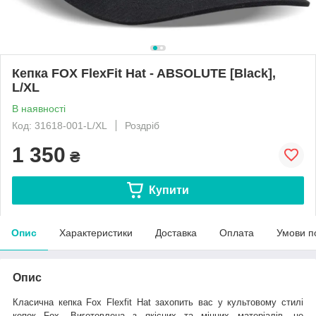
Кепка FOX FlexFit Hat - ABSOLUTE [Black],
L/XL
В наявності
Код: 31618-001-L/XL
Роздріб
1 350
₴
Купити
Опис
Характеристики
Доставка
Оплата
Умови п
Опис
Класична кепка Fox Flexfit Hat захопить вас у культовому стилі
кепок Fox. Виготовлена з якісних та міцних матеріалів, це