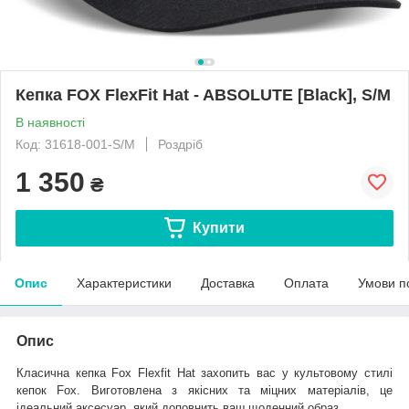
Кепка FOX FlexFit Hat - ABSOLUTE [Black], S/M
В наявності
Код: 31618-001-S/M
Роздріб
1 350
₴
Купити
Опис
Характеристики
Доставка
Оплата
Умови п
Опис
Класична кепка Fox Flexfit Hat захопить вас у культовому стилі
кепок Fox. Виготовлена з якісних та міцних матеріалів, це
ідеальний аксесуар, який доповнить ваш щоденний образ.