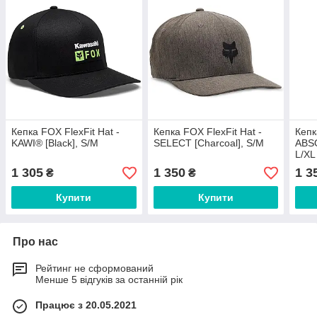
Кепка FOX FlexFit Hat -
Кепка FOX FlexFit Hat -
Кепк
KAWI® [Black], S/M
SELECT [Charcoal], S/M
ABSO
L/XL
1 305
1 350
1 3
₴
₴
Купити
Купити
Про нас
Рейтинг не сформований
Менше 5 відгуків за останній рік
Працює з 20.05.2021