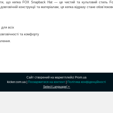
ти, що кепка FOX Snapback Hat — це чистий та культовий стиль Fox
довговічній конструкції та матеріалам, ця кепка відразу стане обов’язк
 для всіх
довговічності та комфорту
влення.
Сайт створений на маркетплейсі
Prom.ua
kicker.com.ua |
Поскаржитися на контент
|
Політика конфіденційності
Select Language
▼