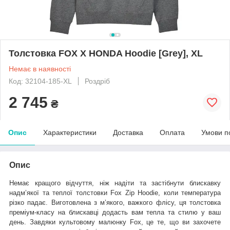
Толстовка FOX X HONDA Hoodie [Grey], XL
Немає в наявності
Код: 32104-185-XL
Роздріб
2 745
₴
Опис
Характеристики
Доставка
Оплата
Умови п
Опис
Немає кращого відчуття, ніж надіти та застібнути блискавку
надм’якої та теплої толстовки Fox Zip Hoodie, коли температура
різко падає. Виготовлена з м’якого, важкого флісу, ця толстовка
преміум-класу на блискавці додасть вам тепла та стилю у ваш
день. Завдяки культовому малюнку Fox, це те, що ви захочете