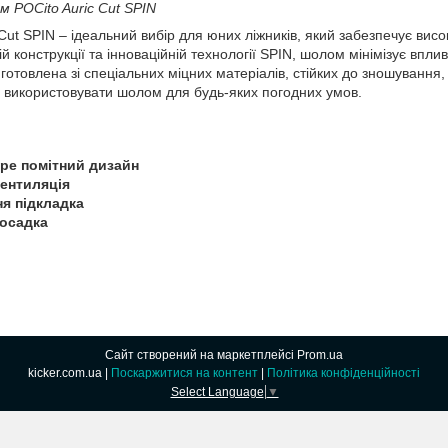
 POCito Auric Cut SPIN
ut SPIN – ідеальний вибір для юних ліжників, який забезпечує вис
ій конструкції та інноваційній технології SPIN, шолом мінімізує вп
готовлена зі спеціальних міцних матеріалів, стійких до зношування
використовувати шолом для будь-яких погодних умов.
ре помітний дизайн
ентиляція
ня підкладка
осадка
Сайт створений на маркетплейсі
Prom.ua
kicker.com.ua |
Поскаржитися на контент
|
Політика конфіденційності
Select Language
▼