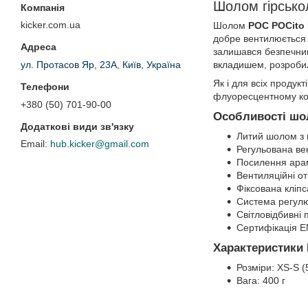
Шолом гірсько
kicker.com.ua
Шолом
POC POCito 
добре вентилюється 
залишався безпечним
вкладишем, розробили
ул. Протасов Яр, 23А, Київ, Україна
Як і для всіх продук
флуоресцентному ко
+380 (50) 701-90-00
Особливості шол
Литий шолом з
hub.kicker@gmail.com
Регульована ве
Посилення арамі
Вентиляційні о
Фіксована кліп
Система регулю
Світловідбивні 
Сертифікація E
Характеристики 
Розміри: XS-S (
Вага: 400 г