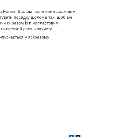
а Fornix. Шолом посилений арамідом,
увати посадку шолома так, щоб він
чи їх разом із пінопластовим
та високий рівень захисту.
 випускається у яскравому