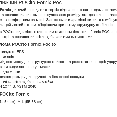
лижний POCito Fornix Poc
Fornix
дитячий – це дитяча версія відзначеного нагородами шолом
та оснащений системою регулювання розміру, яка дозволяє налашт
 та комфортним на місці. Застосовуючи арамідні нитки та комбіную
 цей легкий шолом, зберігаючи при цьому структурну стабільність 
тів POCito, видимість є ключовим критерієм безпеки, і Fornix POCito
льорі та оснащений світловідбиваючими елементами.
ома POCito Fornix Pocito
 вкладкою EPS
нтиляція
дного мосту для структурної стійкості та розсіювання енергії удару
твори видаляють пару з маски
са для маски
вання розміру для зручної та безпечної посадки
патчі та світловідбивні наклейки
N 1077-B, ASTM 2040
POCito Fornix
51-54 см), M-L (55-58 см)