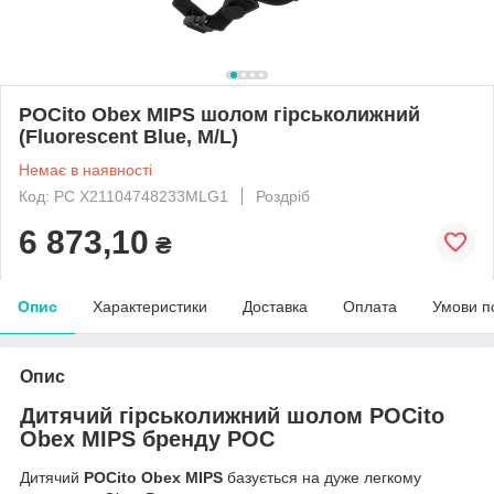
POCito Obex MIPS шолом гірськолижний
(Fluorescent Blue, M/L)
Немає в наявності
Код: PC X21104748233MLG1
Роздріб
6 873,10
₴
Опис
Характеристики
Доставка
Оплата
Умови п
Опис
Дитячий гірськолижний шолом POCito
Obex MIPS бренду POC
Дитячий
POCito Obex MIPS
базується на дуже легкому