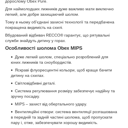
дорослому Obex Pure.
Для наймолодших лижників дуже важливо мати виключно
легкий, але добре захищаючий шолом.
Тому в ньому об'єднані захисні технології та передбачена
покращена видимість на схилі.
Вбудований відбивач RECCO® гарантує, що рятувальні
служби знайдуть дитину у горах.
Особливості шолома Obex MIPS
Дуже легкий шолом, спеціально розроблений для
юних лижників та сноубордистів.
Яскраві флуоресцентні кольори, щоб краще бачити
дитину на схилах.
Світловідбивні деталі.
Система регулювання розміру забезпечує надійну та
зручну посадку.
MIPS – захист від обертального удару.
Вентиляційні отвори: система вентиляції розташована
в передній та задній частині шолома, щоб пропускати
пару і, отже, забезпечувати хорошу видимість.