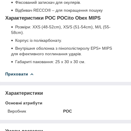
Фіксований затискач для окулярів.
Відбивач RECCO® – для покращення пошуку
Характеристики POC POCito Obex MIPS
Розміри: XXS (48-52cm), XS/S (51-54cm), M/L (55-
58cm).
Корпус із полікарбонату.
Внутрішня оболонка з пінополістиролу EPS+ MIPS
для ефективного поглинання ударів.
Габариті паковання: 25 х 30 х 30 см.
Приховати
Характеристики
Основні атрибути
Виробник
POC