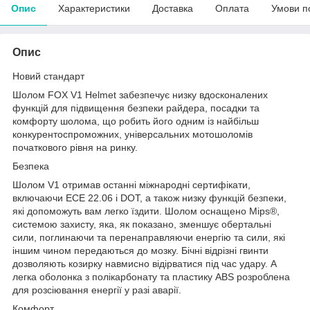
Опис
Характеристики
Доставка
Оплата
Умови п
Опис
Новий стандарт
Шолом FOX V1 Helmet забезпечує низку вдосконалених
функцій для підвищення безпеки райдера, посадки та
комфорту шолома, що робить його одним із найбільш
конкурентоспроможних, універсальних мотошоломів
початкового рівня на ринку.
Безпека
Шолом V1 отримав останні міжнародні сертифікати,
включаючи ECE 22.06 і DOT, а також низку функцій безпеки,
які допоможуть вам легко їздити. Шолом оснащено Mips®,
системою захисту, яка, як показано, зменшує обертальні
сили, поглинаючи та перенаправляючи енергію та сили, які
іншим чином передаються до мозку. Бічні відрізні гвинти
дозволяють козирку навмисно відірватися під час удару. А
легка оболонка з полікарбонату та пластику ABS розроблена
для розсіювання енергії у разі аварії.
Комфорт