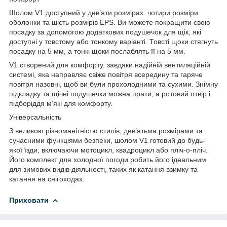
Шолом V1 доступний у дев’яти розмірах: чотири розміри
оболонки та шість розмірів EPS. Ви можете покращити свою
посадку за допомогою додаткових подушечок для щік, які
доступні у товстому або тонкому варіанті. Товсті щоки стягнуть
посадку на 5 мм, а тонкі щоки послаблять її на 5 мм.
V1 створений для комфорту, завдяки надійній вентиляційній
системі, яка направляє свіже повітря всередину та гаряче
повітря назовні, щоб ви були прохолодними та сухими. Знімну
підкладку та щічні подушечки можна прати, а ротовий отвір і
підборіддя м’які для комфорту.
Універсальність
З великою різноманітністю стилів, дев’ятьма розмірами та
сучасними функціями безпеки, шолом V1 готовий до будь-
якої їзди, включаючи мотоцикл, квадроцикл або пліч-о-пліч.
Його комплект для холодної погоди робить його ідеальним
для зимових видів діяльності, таких як катання взимку та
катання на снігоходах.
Приховати