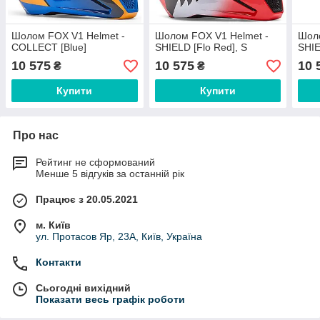
Шолом FOX V1 Helmet -
Шолом FOX V1 Helmet -
Шоло
COLLECT [Blue]
SHIELD [Flo Red], S
SHIE
10 575
10 575
10 
₴
₴
Купити
Купити
Про нас
Рейтинг не сформований
Менше 5 відгуків за останній рік
Працює з 20.05.2021
м. Київ
ул. Протасов Яр, 23А, Київ, Україна
Контакти
Сьогодні вихідний
Показати весь графік роботи