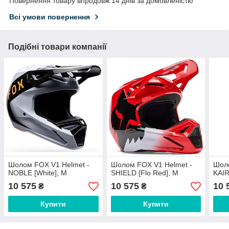
Повернення товару впродовж 14 днів за домовленістю
Всі умови повернення
Подібні товари компанії
Шолом FOX V1 Helmet -
Шолом FOX V1 Helmet -
Шоло
NOBLE [White], M
SHIELD [Flo Red], M
KAIR
10 575
10 575
10 
₴
₴
Купити
Купити