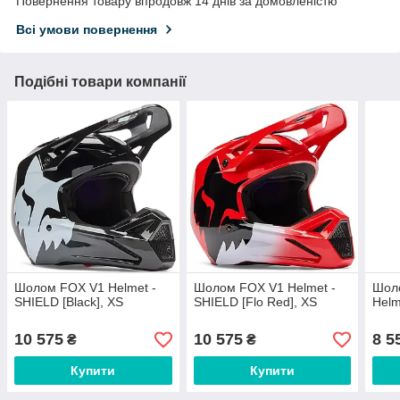
Повернення товару впродовж 14 днів за домовленістю
Всі умови повернення
Подібні товари компанії
Шолом FOX V1 Helmet -
Шолом FOX V1 Helmet -
Шол
SHIELD [Black], XS
SHIELD [Flo Red], XS
Helm
10 575
10 575
8 5
₴
₴
Купити
Купити