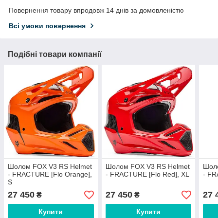
Повернення товару впродовж 14 днів за домовленістю
Всі умови повернення
Подібні товари компанії
Шолом FOX V3 RS Helmet
Шолом FOX V3 RS Helmet
Шол
- FRACTURE [Flo Orange],
- FRACTURE [Flo Red], XL
- FR
S
27 450
27 450
27 
₴
₴
Купити
Купити