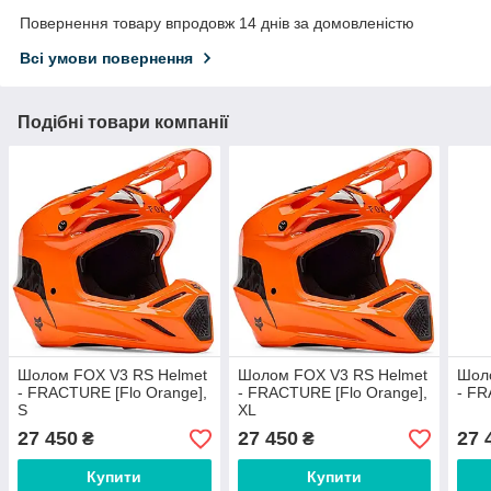
Повернення товару впродовж 14 днів за домовленістю
Всі умови повернення
Подібні товари компанії
Шолом FOX V3 RS Helmet
Шолом FOX V3 RS Helmet
Шол
- FRACTURE [Flo Orange],
- FRACTURE [Flo Orange],
- FR
S
XL
27 450
27 450
27 
₴
₴
Купити
Купити