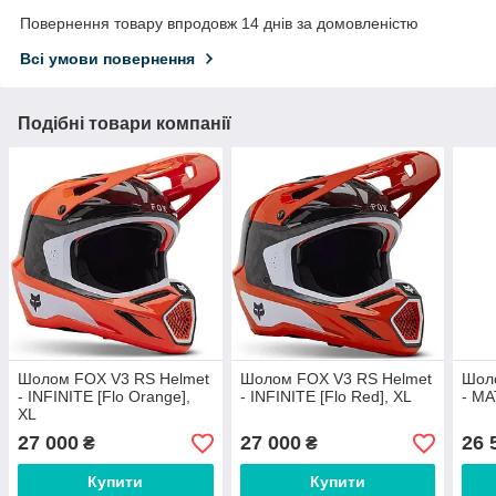
Повернення товару впродовж 14 днів за домовленістю
Всі умови повернення
Подібні товари компанії
Шолом FOX V3 RS Helmet
Шолом FOX V3 RS Helmet
Шол
- INFINITE [Flo Orange],
- INFINITE [Flo Red], XL
- MA
XL
27 000
27 000
26 
₴
₴
Купити
Купити