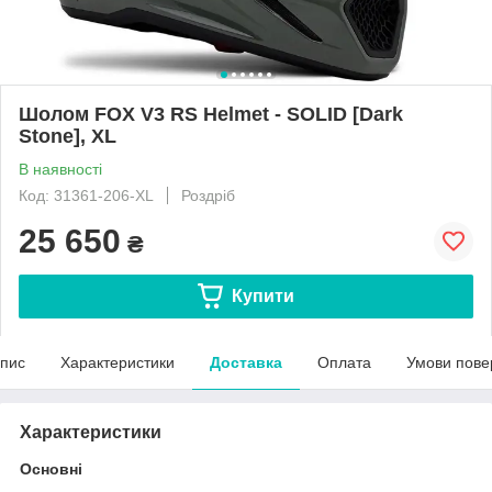
Шолом FOX V3 RS Helmet - SOLID [Dark
Stone], XL
В наявності
Код: 31361-206-XL
Роздріб
25 650
₴
Купити
пис
Характеристики
Доставка
Оплата
Умови пове
Характеристики
Основні