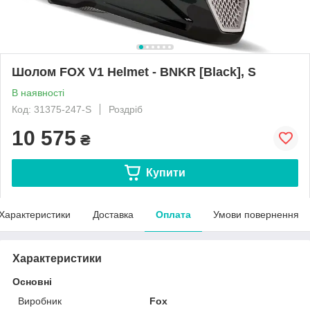
Шолом FOX V1 Helmet - BNKR [Black], S
В наявності
Код: 31375-247-S
Роздріб
10 575
₴
Купити
Характеристики
Доставка
Оплата
Умови повернення
Характеристики
Основні
Виробник
Fox