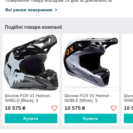
Повернення товару впродовж 14 днів за домовленістю
Всі умови повернення
Подібні товари компанії
Шолом FOX V1 Helmet -
Шолом FOX V1 Helmet -
Шоло
SHIELD [Black], S
NOBLE [White], S
SHIE
10 575
10 575
10 
₴
₴
Купити
Купити