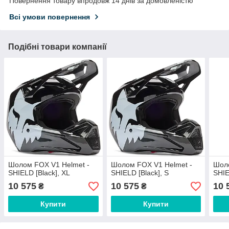
Повернення товару впродовж 14 днів за домовленістю
Всі умови повернення
Подібні товари компанії
Шолом FOX V1 Helmet -
Шолом FOX V1 Helmet -
Шоло
SHIELD [Black], XL
SHIELD [Black], S
SHIE
10 575
10 575
10 
₴
₴
Купити
Купити