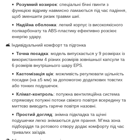
Розумний козирок
: спеціальні бічні гвинти з
функцією відриву навмисно ламаються під час падіння,
щоб зменшити ризик травми шиї.
Надійна оболонка
: легкий корпус із високоякісного
полікарбонату та ABS-пластику ефективно розсіює
енергію удару.
🛋️ Індивідуальний комфорт та підгонка
Точна посадка
: модель випускається у 9 розмірах із
використанням 4 різних розмірів зовнішньої капсули та
6 розмірів внутрішнього шару EPS.
Кастомізація щік
: можливість регулювати щільність
посадки (на ±5 мм) за допомогою додаткових товстих
або тонких подушечок.
Клімат-контроль
: потужна вентиляційна система
спрямовує потужні потоки свіжого повітря всередину та
миттєво виводить гаряче повітря назовні.
Простий догляд
: знімна підкладка та щічні
подушечки легко знімаються для прання. М'яка зона
підборіддя та ротового отвору додає комфорту під час
тривалих заїздів.