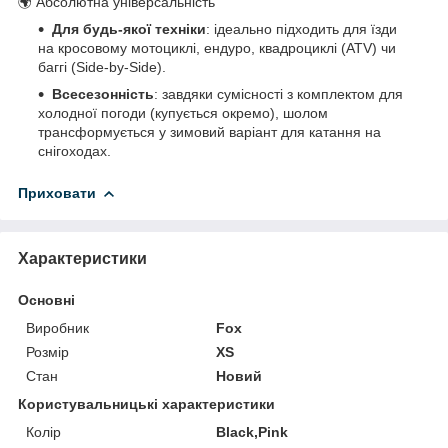
🌍 Абсолютна універсальність
Для будь-якої техніки
: ідеально підходить для їзди
на кросовому мотоциклі, ендуро, квадроциклі (ATV) чи
баггі (Side-by-Side).
Всесезонність
: завдяки сумісності з комплектом для
холодної погоди (купується окремо), шолом
трансформується у зимовий варіант для катання на
снігоходах.
Приховати
Характеристики
Основні
Виробник
Fox
Розмір
XS
Стан
Новий
Користувальницькі характеристики
Колір
Black,Pink