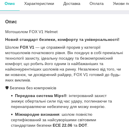
Опис
Характеристики
Доставка
Оплата
Умови п
Опис
Мотошолом FOX V1 Helmet
Новий стандарт безпеки, комфорту та універсальності!
Шолом
FOX V1
— це справжній прорив у категорії
мотошоломів початкового рівня. Він поєднує в собі преміальні
технології захисту, ідеальну посадку та безкомпромісний
комфорт, що робить його одним із найбажаніших та
найконкурентніших шоломів на ринку. Незалежно від того, чи
ви новачок, чи досвідчений райдер, FOX V1 готовий до будь-
яких викликів.
🛡️ Безпека без компромісів
Передова система Mips®
: інтегрований захист
знижує обертальні сили під час удару, поглинаючи та
перенаправляючи небезпечну для мозку енергію.
Міжнародне визнання
: шолом повністю
сертифікований за найсуворішими світовими
стандартами безпеки
ECE 22.06
та
DOT
.