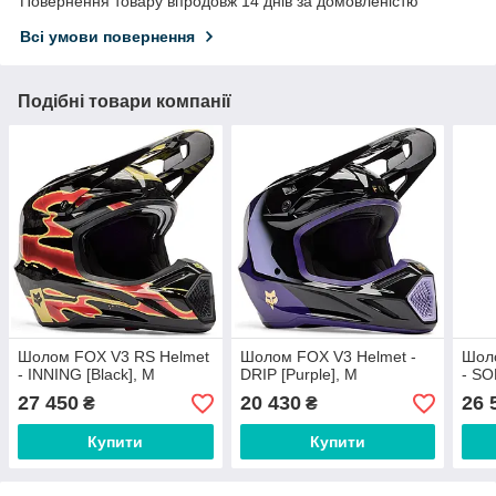
Повернення товару впродовж 14 днів за домовленістю
Всі умови повернення
Подібні товари компанії
Шолом FOX V3 RS Helmet
Шолом FOX V3 Helmet -
Шол
- INNING [Black], M
DRIP [Purple], M
- SO
27 450
20 430
26 
₴
₴
Купити
Купити