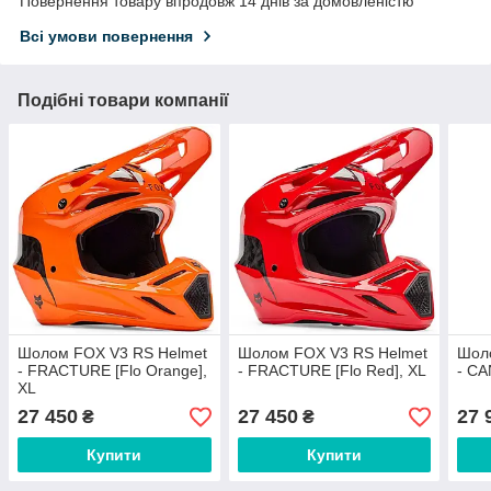
Повернення товару впродовж 14 днів за домовленістю
Всі умови повернення
Подібні товари компанії
Шолом FOX V3 RS Helmet
Шолом FOX V3 RS Helmet
Шол
- FRACTURE [Flo Orange],
- FRACTURE [Flo Red], XL
- CA
XL
27 450
27 450
27 
₴
₴
Купити
Купити