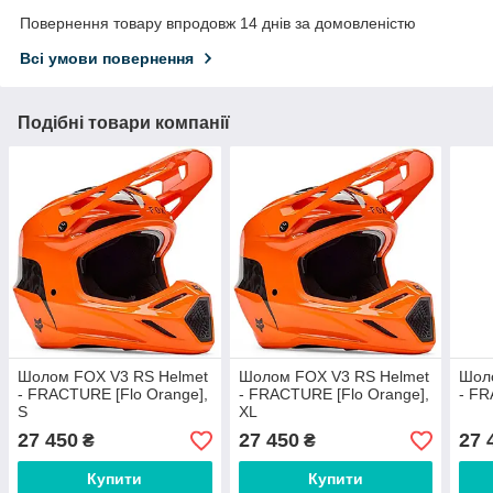
Повернення товару впродовж 14 днів за домовленістю
Всі умови повернення
Подібні товари компанії
Шолом FOX V3 RS Helmet
Шолом FOX V3 RS Helmet
Шол
- FRACTURE [Flo Orange],
- FRACTURE [Flo Orange],
- FR
S
XL
27 450
27 450
27 
₴
₴
Купити
Купити