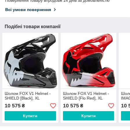
Повернення товару впродовж 14 днів за домовленістю
Всі умови повернення
Подібні товари компанії
Шолом FOX V1 Helmet -
Шолом FOX V1 Helmet -
Шоло
SHIELD [Black], XL
SHIELD [Flo Red], XL
IMAG
10 575
10 575
10 
₴
₴
Купити
Купити