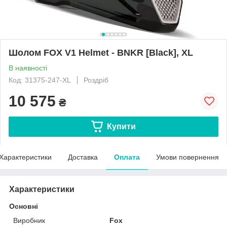
Шолом FOX V1 Helmet - BNKR [Black], XL
В наявності
Код: 31375-247-XL
Роздріб
10 575
₴
Купити
Характеристики
Доставка
Оплата
Умови повернення
Характеристики
Основні
Виробник
Fox