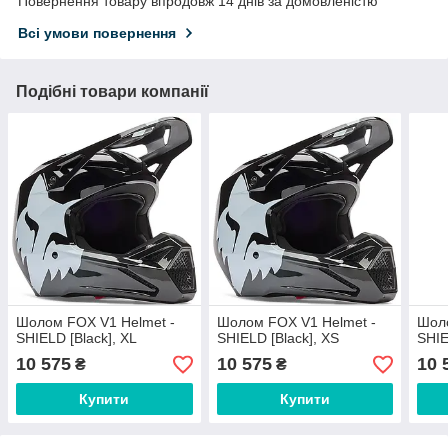
Повернення товару впродовж 14 днів за домовленістю
Всі умови повернення
Подібні товари компанії
Шолом FOX V1 Helmet -
Шолом FOX V1 Helmet -
Шоло
SHIELD [Black], XL
SHIELD [Black], XS
SHIE
10 575
10 575
10 
₴
₴
Купити
Купити