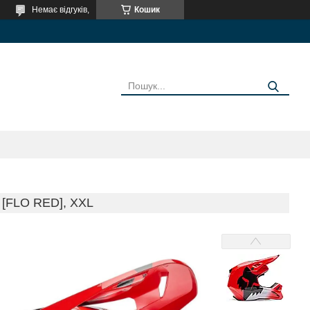
Немає відгуків,
Кошик
[FLO RED], XXL