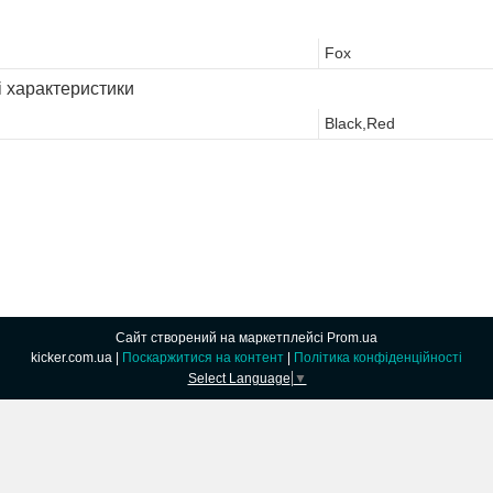
Fox
і характеристики
Black,Red
Сайт створений на маркетплейсі
Prom.ua
kicker.com.ua |
Поскаржитися на контент
|
Політика конфіденційності
Select Language
▼