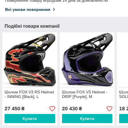
Повернення товару впродовж 14 днів за домовленістю
Всі умови повернення
Подібні товари компанії
Шолом FOX V3 RS Helmet
Шолом FOX V3 Helmet -
Шоло
- INNING [Black], L
DRIP [Purple], M
SOLI
27 450
20 430
18 
₴
₴
Купити
Купити