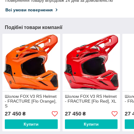
Повернення товару впродовж 14 днів за домовленістю
Всі умови повернення
Подібні товари компанії
Шолом FOX V3 RS Helmet
Шолом FOX V3 RS Helmet
Шол
- FRACTURE [Flo Orange],
- FRACTURE [Flo Red], XL
- FR
S
27 450
27 450
27 
₴
₴
Купити
Купити