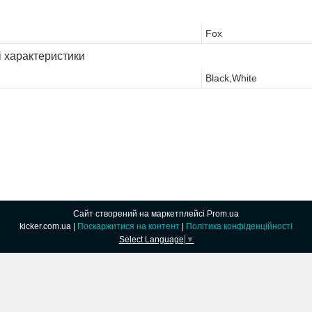
Fox
і характеристики
Black,White
Сайт створений на маркетплейсі
Prom.ua
kicker.com.ua |
Поскаржитися на контент
|
Політика конфіденційності
Select Language
▼