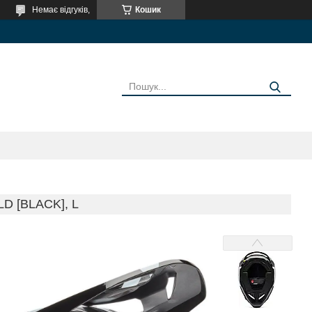
Немає відгуків,
Кошик
D [BLACK], L