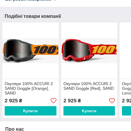
Подібні товари компанії
Окуляри 100% ACCURI 2
Окуляри 100% ACCURI 2
Оку
SAND Goggle [Orange],
SAND Goggle [Red], SAND
Goggl
SAND
Len
2 925
2 925
2 9
₴
₴
Купити
Купити
Про нас