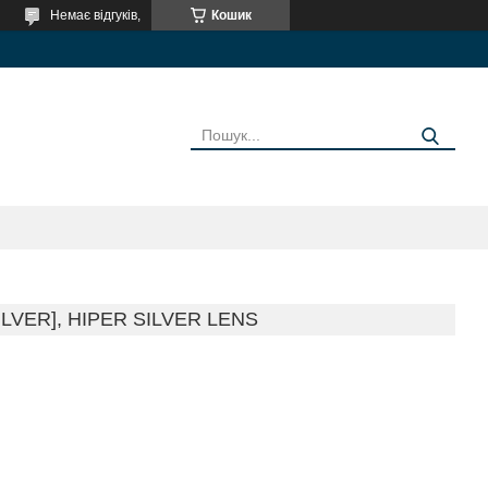
Немає відгуків,
Кошик
VER], HIPER SILVER LENS