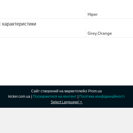
Hiper
і характеристики
Grey,Orange
Сайт створений на маркетплейсі
Prom.ua
kicker.com.ua |
Поскаржитися на контент
|
Політика конфіденційності
Select Language
▼