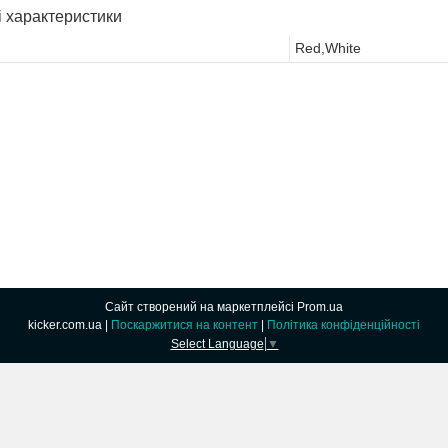
і характеристики
Red,White
Сайт створений на маркетплейсі
Prom.ua
kicker.com.ua |
Поскаржитися на контент
|
Політика конфіденційності
Select Language
▼