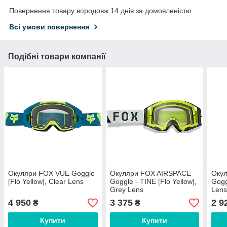
Повернення товару впродовж 14 днів за домовленістю
Всі умови повернення
Подібні товари компанії
Окуляри FOX VUE Goggle
Окуляри FOX AIRSPACE
Оку
[Flo Yellow], Clear Lens
Goggle - TINE [Flo Yellow],
Gogg
Grey Lens
Len
4 950
3 375
2 9
₴
₴
Купити
Купити