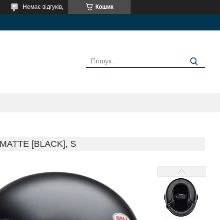
Немає відгуків,
Кошик
MATTE [BLACK], S