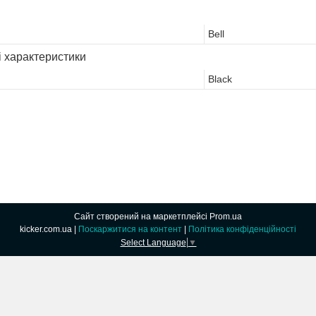
Bell
і характеристики
Black
Сайт створений на маркетплейсі
Prom.ua
kicker.com.ua |
Поскаржитися на контент
|
Політика конфіденційності
Select Language
▼