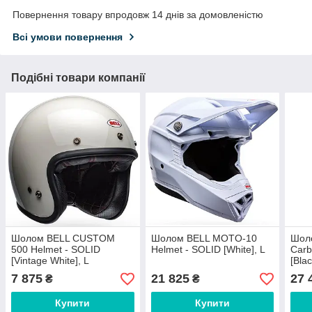
Повернення товару впродовж 14 днів за домовленістю
Всі умови повернення
Подібні товари компанії
Шолом BELL CUSTOM
Шолом BELL MOTO-10
Шол
500 Helmet - SOLID
Helmet - SOLID [White], L
Carb
[Vintage White], L
[Blac
7 875
21 825
27 
₴
₴
Купити
Купити