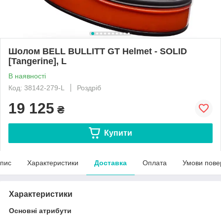
Шолом BELL BULLITT GT Helmet - SOLID
[Tangerine], L
В наявності
Код: 38142-279-L
Роздріб
19 125
₴
Купити
пис
Характеристики
Доставка
Оплата
Умови пове
Характеристики
Основні атрибути