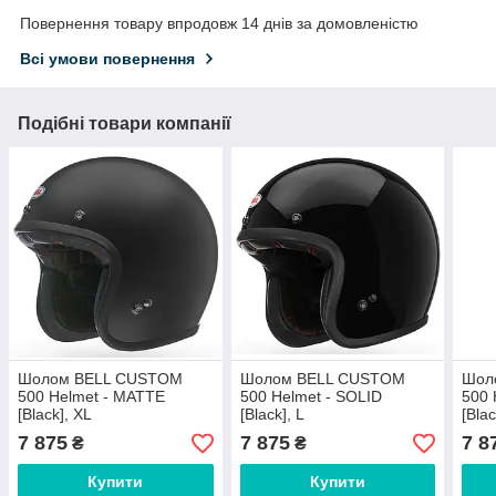
Повернення товару впродовж 14 днів за домовленістю
Всі умови повернення
Подібні товари компанії
Шолом BELL CUSTOM
Шолом BELL CUSTOM
Шол
500 Helmet - MATTE
500 Helmet - SOLID
500 
[Black], XL
[Black], L
[Bla
7 875
7 875
7 8
₴
₴
Купити
Купити