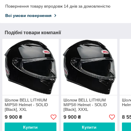
Повернення товару впродовж 14 днів за домовленістю
Всі умови повернення
Подібні товари компанії
Шолом BELL LITHIUM
Шолом BELL LITHIUM
Шол
MIPS® Helmet - SOLID
MIPS® Helmet - SOLID
Helm
[Black], XXL
[Black], XXXL
9 900
9 900
8 5
₴
₴
Купити
Купити