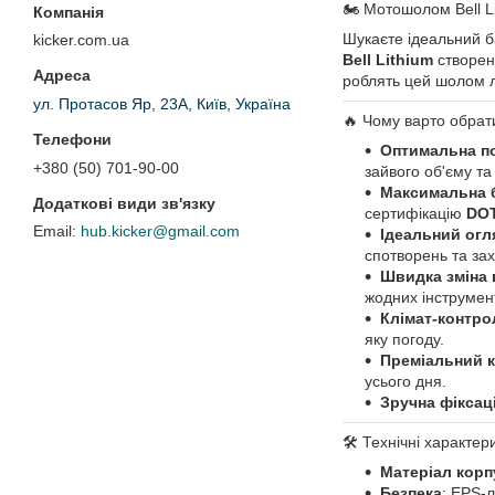
🏍️ Мотошолом Bell L
Шукаєте ідеальний 
kicker.com.ua
Bell Lithium
створени
роблять цей шолом л
ул. Протасов Яр, 23А, Київ, Україна
🔥 Чому варто обрати
Оптимальна п
+380 (50) 701-90-00
зайвого об'єму та
Максимальна 
сертифікацію
DOT
hub.kicker@gmail.com
Ідеальний огл
спотворень та зах
Швидка зміна 
жодних інструмент
Клімат-контро
яку погоду.
Преміальний 
усього дня.
Зручна фіксац
🛠️ Технічні характер
Матеріал корп
Безпека
: EPS-л