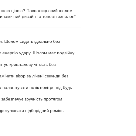
тупною ціною? Повнолицьовий шолом
инамічний дизайн та топові технології
ки. Шолом сидить ідеально без
є енергію удару. Шолом має подвійну
тує кришталеву чіткість без
мінити візор за лічені секунди без
 налаштувати потік повітря під будь-
а забезпечує зручність протягом
дрегулювати підборідний ремінь.