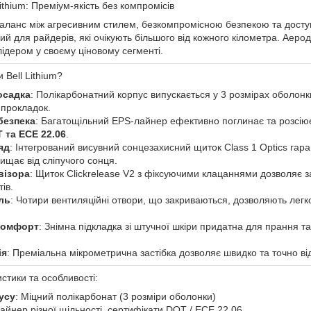
ithium: Преміум-якість без компромісів
баланс між агресивним стилем, безкомпромісною безпекою та дос
й для райдерів, які очікують більшого від кожного кілометра. Аерод
ідером у своєму ціновому сегменті.
 Bell Lithium?
осадка
: Полікарбонатний корпус випускається у 3 розмірах оболон
 прокладок.
безпека
: Багатощільний EPS-лайнер ефективно поглинає та розсію
 та ECE 22.06
.
яд
: Інтегрований висувний сонцезахисний щиток Class 1 Optics гаран
ищає від сліпучого сонця.
візора
: Щиток Clickrelease V2 з фіксуючими клацаннями дозволяє за
ів.
ль
: Чотири вентиляційні отвори, що закриваються, дозволяють легко
комфорт
: Знімна підкладка зі штучної шкіри придатна для прання т
ія
: Преміальна мікрометрична застібка дозволяє швидко та точно ві
истики та особливості:
усу
: Міцний полікарбонат (3 розміри оболонки)
айнер різної щільності, сертифікати DOT / ECE 22.06