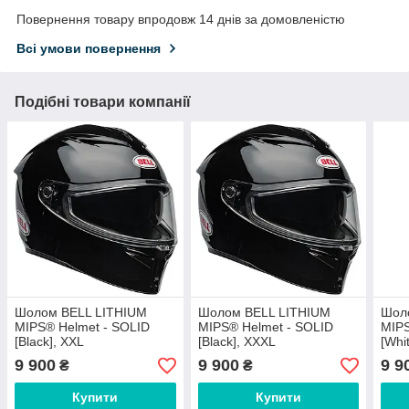
Повернення товару впродовж 14 днів за домовленістю
Всі умови повернення
Подібні товари компанії
Шолом BELL LITHIUM
Шолом BELL LITHIUM
Шол
MIPS® Helmet - SOLID
MIPS® Helmet - SOLID
MIPS
[Black], XXL
[Black], XXXL
[Whit
9 900
9 900
9 9
₴
₴
Купити
Купити