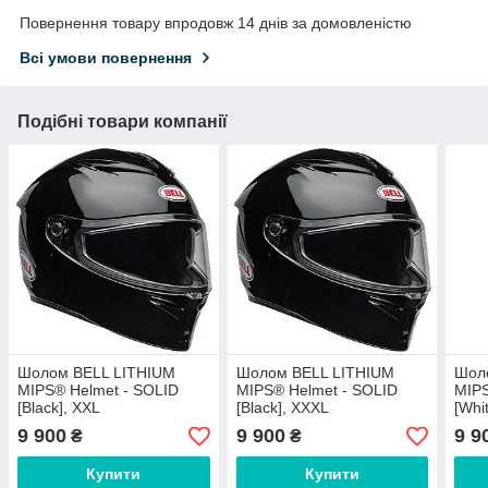
Повернення товару впродовж 14 днів за домовленістю
Всі умови повернення
Подібні товари компанії
Шолом BELL LITHIUM
Шолом BELL LITHIUM
Шол
MIPS® Helmet - SOLID
MIPS® Helmet - SOLID
MIPS
[Black], XXL
[Black], XXXL
[Whit
9 900
9 900
9 9
₴
₴
Купити
Купити