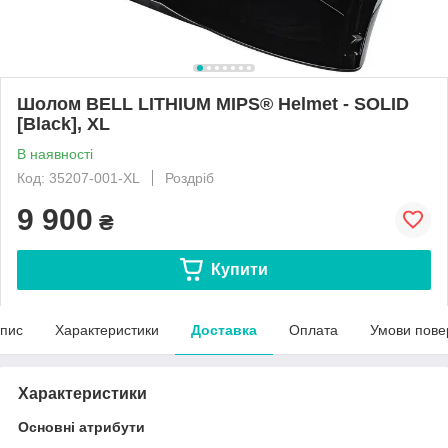
Шолом BELL LITHIUM MIPS® Helmet - SOLID
[Black], XL
В наявності
Код: 35207-001-XL
Роздріб
9 900
₴
Купити
пис
Характеристики
Доставка
Оплата
Умови пове
Характеристики
Основні атрибути