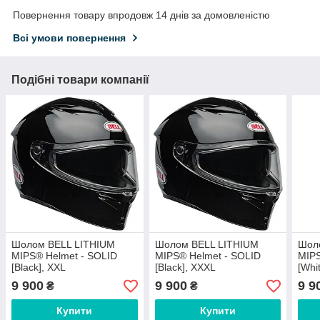
Повернення товару впродовж 14 днів за домовленістю
Всі умови повернення
Подібні товари компанії
Шолом BELL LITHIUM
Шолом BELL LITHIUM
Шол
MIPS® Helmet - SOLID
MIPS® Helmet - SOLID
MIPS
[Black], XXL
[Black], XXXL
[Whit
9 900
9 900
9 9
₴
₴
Купити
Купити